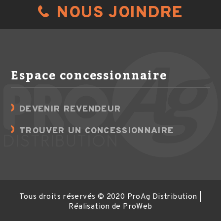
Sheehy Entreprises LTD
NOUS JOINDRE
Cosnet
20843 HWY 2, PO Box 356
Shubenacadie (NS) B0N 2H0
Espace concessionnaire
902-758-2002
DEVENIR REVENDEUR
SITE WEB
TROUVER UN CONCESSIONNAIRE
Bédard Agriculture
Tous droits réservés © 2020 ProAg Distribution |
Cosnet - Jeantil
Réalisation de
ProWeb