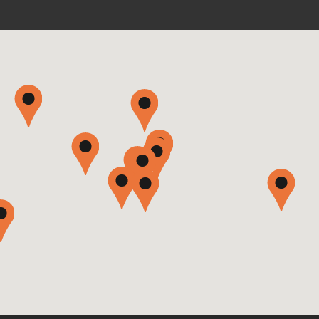
Machineries Horticoles
d'Abitibi Ltée
Cosnet - Jeantil
1056 Route 101
Poularie (Québec) J0Z 3E0
819-782-5604
SITE WEB